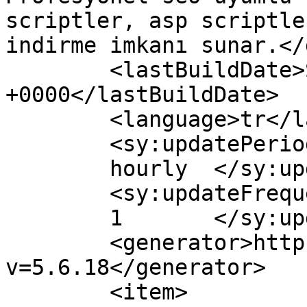
scriptler, asp scriptle
indirme imkanı sunar.</
	<lastBuildDate>Sat, 12 Nov 2016 19:06:39 
+0000</lastBuildDate>

	<language>tr</language>

	<sy:updatePeriod>

	hourly	</sy:updatePeriod>

	<sy:updateFrequency>

	1	</sy:updateFrequency>

	<generator>https://wordpress.org/?
v=5.6.18</generator>

	<item>
