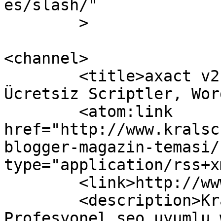
es/slash/"

	>

<channel>

	<title>axact v2.1 blogger magazin teması » 
Ücretsiz Scriptler, Wor
	<atom:link 
href="http://www.kralsc
blogger-magazin-temasi/
type="application/rss+x
	<link>http://www.kralscript.net</link>

	<description>Kral script sizlere 
Profesyonel seo uyumlu 