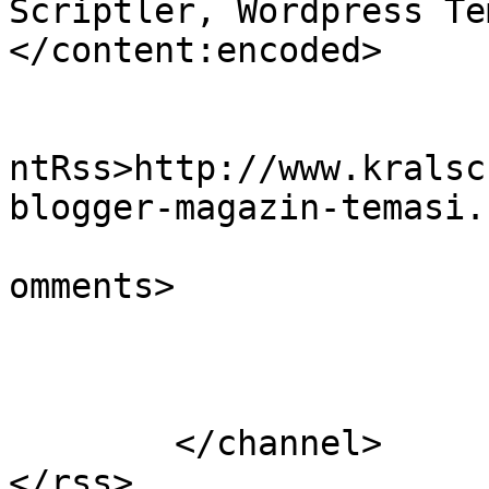
Scriptler, Wordpress Te
</content:encoded>

					<wf
ntRss>http://www.kralsc
blogger-magazin-temasi.
			<slash:comments>0</slash
omments>

			</item>
	</channel>
