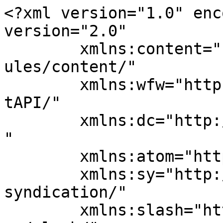
<?xml version="1.0" enc
version="2.0"

	xmlns:content="http://purl.org/rss/1.0/mod
ules/content/"

	xmlns:wfw="http://wellformedweb.org/Commen
tAPI/"

	xmlns:dc="http://purl.org/dc/elements/1.1/
"

	xmlns:atom="http://www.w3.org/2005/Atom"

	xmlns:sy="http://purl.org/rss/1.0/modules/
syndication/"

	xmlns:slash="http://purl.org/rss/1.0/modul