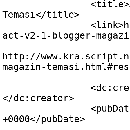
		<title>Axact v2.1 Blogger Magazin 
Teması</title>

		<link>http://www.kralscript.net/ax
act-v2-1-blogger-magazi
					<co
http://www.kralscript.n
magazin-temasi.html#res
		<dc:creator><![CDATA[kralscript]]>
</dc:creator>

		<pubDate>Sat, 12 Nov 2016 19:06:39 
+0000</pubDate>

				<catego