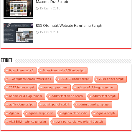
Maxima Dizi Scripti
15 Kasım 2016
RSS Otomatik Website Hazırlama Scripti
15 Kasım 2016
Etiket
6gen kurumsal v3
6gen kurumsal v3 Şirket scripti
7 wordpress teması warez indir
2015 E Ticaret scripti
2016 haber scripti
2017 haber scripti
aaalogo programı
adamz v1.3 blogger teması
adamz v1.3 blog teması
addmefast clone scripti
addmefast scripti
adf.ly clone scripti
admin paneli scripti
admin paneli template
Agar-io
agar.io scripti indir
agar io clone indir
Agar io scripti
Aktif Bilişim whmcs temaları
açılır pencereler wp eklenti ücretsiz