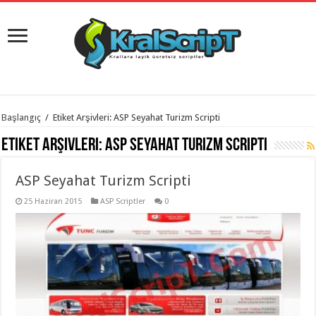
istanbul
Başlangıç
/
Etiket Arşivleri: ASP Seyahat Turizm Scripti
organizasyon
evden
Etiket Arşivleri:
ASP Seyahat Turizm Scripti
eve
taşımacılık
,
gaziantep
ASP Seyahat Turizm Scripti
organizasyon
,
gaziantep
evden
25 Haziran 2015
ASP Scriptler
0
eve
taşımacılık
,
evden
eve
taşımacılık
,
gaziantep
evden
eve
taşımacılık
,
evden