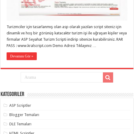
eve
taşımacılık
,
gaziantep
evden
eve
taşımacılık
,
Turizmciler için tasarlanmış olan asp olarak yazılan script siteniz için
gaziantep
evden
dinamik ve hoş bir görünüş katacaktır turizm işi ile uğraşan kişiler veya
eve
firmalar ASP Seyahat Turizm Scripti indirip sitenize kurabilirsiniz. RAR
taşımacılık
,
PASS : www.kralscript.com Demo Adresi Tıklayınız …
gaziantep
evden
eve
Devamını Gör »
taşımacılık
,
gaziantep
evden
eve
taşımacılık
,
evden
eve
taşımacılık
,
Kategoriler
gaziantep
asansörlü
taşıma
,
ASP Scriptler
gaziantep
evden
Blogger Temaları
eve
taşımacılık
,
DLE Temaları
gaziantep
organizasyon
,
HTML Scriptler