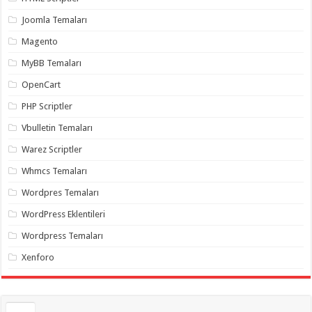
gaziantep
organizasyon
,
Joomla Temaları
gaziantep
organizasyon
,
Magento
gaziantep
organizasyon
,
MyBB Temaları
gaziantep
organizasyon
,
OpenCart
gaziantep
organizasyon
,
PHP Scriptler
gaziantep
palyaço
,
Vbulletin Temaları
twitter
takipçi
Warez Scriptler
hilesi
,
twitter
Whmcs Temaları
takipçi
hilesi
,
instagram
Wordpres Temaları
takipçi
hilesi
,
WordPress Eklentileri
Wordpress Temaları
Xenforo