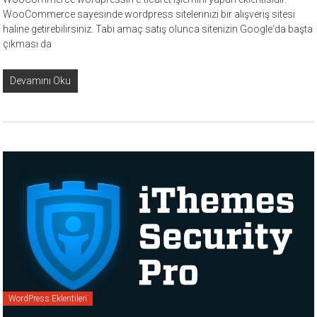
WooCommerce sayesinde wordpress sitelerinizi bir alışveriş sitesi
haline getirebilirsiniz. Tabi amaç satış olunca sitenizin Google‘da başta
çıkması da
Devamını Oku
WordPress Eklentileri