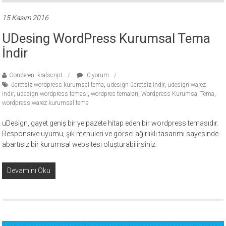
15 Kasım 2016
UDesing WordPress Kurumsal Tema
İndir
Gönderen: kralscript
0 yorum
ücretsiz wordpress kurumsal tema
,
udesign ücretsiz indir
,
udesign warez
indir
,
udesign wordpress teması
,
wordpres temaları
,
Wordpress Kurumsal Tema
,
wordpress warez kurumsal tema
uDesign, gayet geniş bir yelpazete hitap eden bir wordpress temasıdır.
Responsive uyumu, şık menüleri ve görsel ağırlıklı tasarımı sayesinde
abartısız bir kurumsal websitesi oluşturabilirsiniz.
Devamını Oku