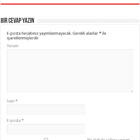
Bir cevap yazın
E-posta hesabınız yayımlanmayacak.
Gerekli alanlar
*
ile
işaretlenmişlerdir
Yorum
İsim
*
E-posta
*
Bir dahaki sefere yorum