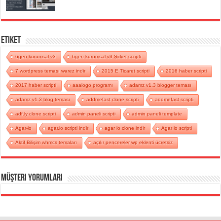
Etiket
6gen kurumsal v3
6gen kurumsal v3 Şirket scripti
7 wordpress teması warez indir
2015 E Ticaret scripti
2016 haber scripti
2017 haber scripti
aaalogo programı
adamz v1.3 blogger teması
adamz v1.3 blog teması
addmefast clone scripti
addmefast scripti
adf.ly clone scripti
admin paneli scripti
admin paneli template
Agar-io
agar.io scripti indir
agar io clone indir
Agar io scripti
Aktif Bilişim whmcs temaları
açılır pencereler wp eklenti ücretsiz
Müşteri Yorumları