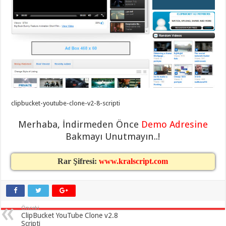
eve
taşımacılık
,
gaziantep
evden
eve
taşımacılık
,
gaziantep
evden
eve
taşımacılık
,
gaziantep
evden
eve
taşımacılık
,
clipbucket-youtube-clone-v2-8-scripti
gaziantep
evden
Merhaba, İndirmeden Önce
Demo Adresine
eve
taşımacılık
,
Bakmayı Unutmayın..!
evden
eve
taşımacılık
,
Rar Şifresi:
www.kralscript.com
gaziantep
asansörlü
taşıma
,
gaziantep
evden
eve
taşımacılık
,
Önceki
gaziantep
ClipBucket YouTube Clone v2.8
organizasyon
,
Scripti