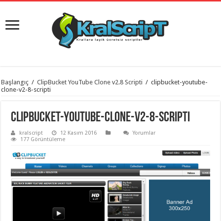
istanbul
Başlangıç
/
ClipBucket YouTube Clone v2.8 Scripti
/
clipbucket-youtube-
organizasyon
clone-v2-8-scripti
evden
eve
taşımacılık
,
clipbucket-youtube-clone-v2-8-scripti
gaziantep
organizasyon
,
kralscript
12 Kasım 2016
Yorumlar
gaziantep
177 Görüntüleme
evden
eve
taşımacılık
,
evden
eve
taşımacılık
,
gaziantep
evden
eve
taşımacılık
,
evden