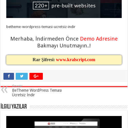
eve
taşımacılık
,
gaziantep
evden
eve
taşımacılık
,
betheme-wordpress-temasi-ucretsiz-indir
gaziantep
evden
eve
Merhaba, İndirmeden Önce
Demo Adresine
taşımacılık
,
gaziantep
Bakmayı Unutmayın..!
evden
eve
taşımacılık
,
Rar Şifresi:
www.kralscript.com
gaziantep
evden
eve
taşımacılık
,
evden
eve
Önceki
taşımacılık
,
BeTheme WordPress Teması
gaziantep
Ücretsiz İndir
asansörlü
taşıma
,
gaziantep
İlgili Yazılar
evden
eve
taşımacılık
,
gaziantep
organizasyon
,