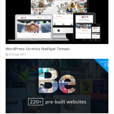
gaziantep
organizasyon
,
gaziantep
organizasyon
,
gaziantep
organizasyon
,
gaziantep
organizasyon
,
gaziantep
organizasyon
,
gaziantep
palyaço
,
twitter
WordPress Ücretsiz Nakliyat Teması
takipçi
23 Ocak 2017
hilesi
,
twitter
takipçi
hilesi
,
instagram
takipçi
hilesi
,