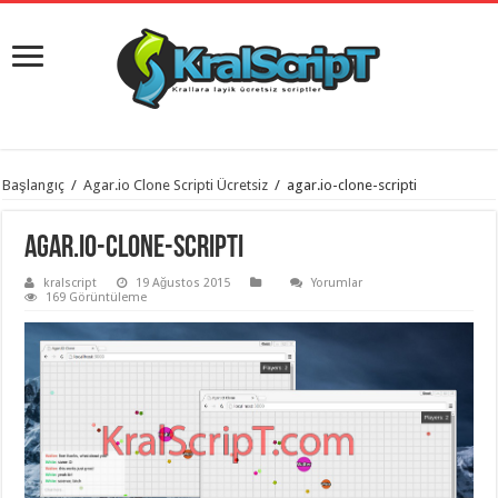
istanbul
Başlangıç
/
Agar.io Clone Scripti Ücretsiz
/
agar.io-clone-scripti
organizasyon
evden
eve
agar.io-clone-scripti
taşımacılık
,
gaziantep
kralscript
19 Ağustos 2015
Yorumlar
organizasyon
,
169 Görüntüleme
gaziantep
evden
eve
taşımacılık
,
evden
eve
taşımacılık
,
gaziantep
evden
eve
taşımacılık
,
evden