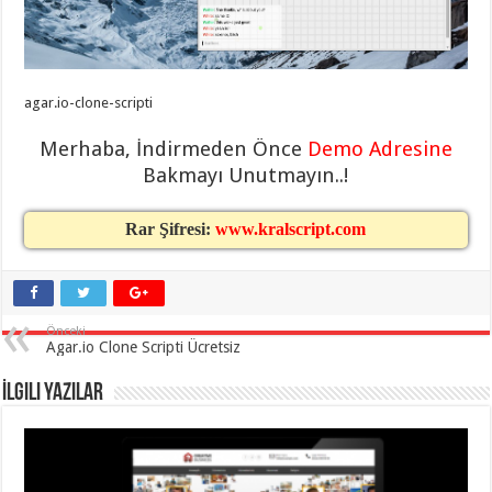
eve
taşımacılık
,
gaziantep
evden
eve
taşımacılık
,
gaziantep
agar.io-clone-scripti
evden
eve
Merhaba, İndirmeden Önce
Demo Adresine
taşımacılık
,
gaziantep
Bakmayı Unutmayın..!
evden
eve
taşımacılık
,
Rar Şifresi:
www.kralscript.com
gaziantep
evden
eve
taşımacılık
,
evden
eve
Önceki
taşımacılık
,
Agar.io Clone Scripti Ücretsiz
gaziantep
asansörlü
taşıma
,
İlgili Yazılar
gaziantep
evden
eve
taşımacılık
,
gaziantep
organizasyon
,